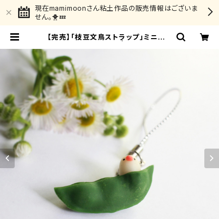
現在mamimoonさん粘土作品の販売情報はございま
せん。🐥💤
【完売】「枝豆文鳥ストラップ」ミニチュ
ア作家 mamimoon | 文鳥ロードシ
ョー 福の間