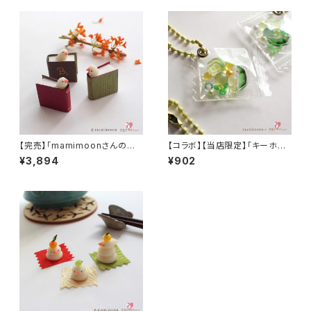
【完売】「mamimoon︎さんの文
【コラボ】【当店限定】「キーホル
鳥BOOK 3色コンプリートセット
ダー / つぶ入り / 枝豆文鳥」文
¥3,894
¥902
2025冬」ミニチュア作家 mami
鳥＆Bシャカシャカキーホルダー
moon
/ ミニチュア作家 mamimoon /
粒々ミックス・キャンディーバッグ
＊グリーン+イエロー